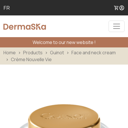
Skip to main content
FR
User
Welcome to our new website !
Home
Products
Guinot
Face and neck cream
Crème Nouvelle Vie